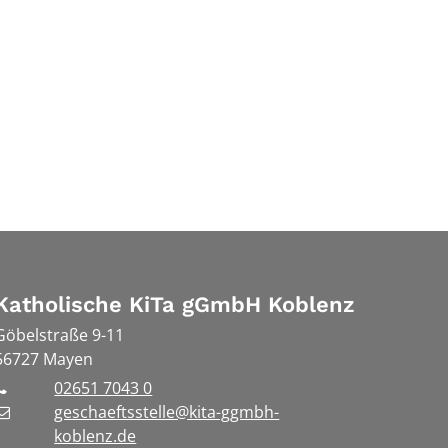
Katholische KiTa gGmbH Koblenz
Göbelstraße 9-11
56727
Mayen
02651 7043 0
geschaeftsstelle@kita-ggmbh-
koblenz.de