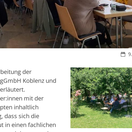
Datu
9
rbeitung der
a gGmbH Koblenz und
rläutert.
er:innen mit der
ten inhaltlich
, dass sich die
 in einen fachlichen