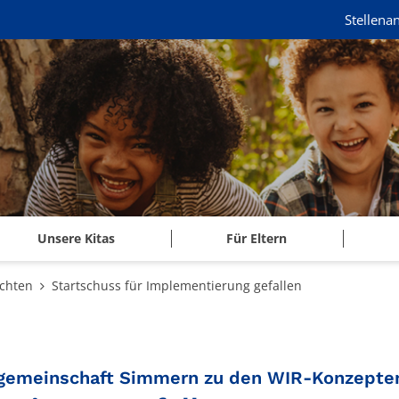
Stellena
Unsere Kitas
Für Eltern
chten
Startschuss für Implementierung gefallen
ogemeinschaft Simmern zu den WIR-Konzepte