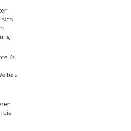
ten
 sich
en
rung
e, (z.
Weitere
eren
h die