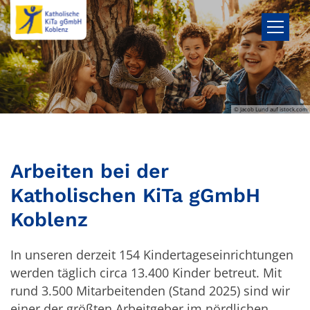
Zum Inhalt springen
© Jacob Lund auf istock.com
Arbeiten bei der
Katholischen KiTa gGmbH
Koblenz
In unseren derzeit 154 Kindertageseinrichtungen
werden täglich circa 13.400 Kinder betreut. Mit
rund 3.500 Mitarbeitenden (Stand 2025) sind wir
einer der größten Arbeitgeber im nördlichen