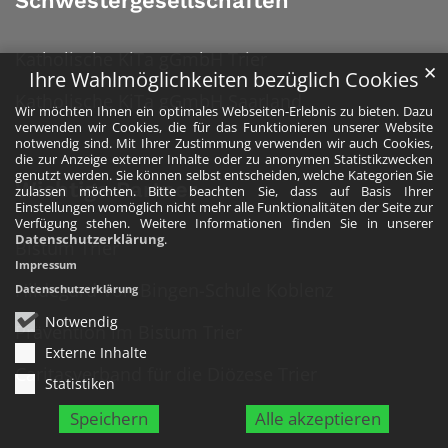
Schwestergesellschaften
Katholische KiTa gGmbH Trier
✕
Ihre Wahlmöglichkeiten bezüglich Cookies
Katholische KiTa gGmbH Saarland
Wir möchten Ihnen ein optimales Webseiten-Erlebnis zu bieten. Dazu
verwenden wir Cookies, die für das Funktionieren unserer Website
notwendig sind. Mit Ihrer Zustimmung verwenden wir auch Cookies,
die zur Anzeige externer Inhalte oder zu anonymen Statistikzwecken
genutzt werden. Sie können selbst entscheiden, welche Kategorien Sie
Wichtige Partner
zulassen möchten. Bitte beachten Sie, dass auf Basis Ihrer
Einstellungen womöglich nicht mehr alle Funktionalitäten der Seite zur
Verfügung stehen. Weitere Informationen finden Sie in unserer
Datenschutzerklärung
.
Bistum Trier
Impressum
Hildegard-von-Bingen-Schule Koblenz
Datenschutzerklärung
Notwendig
Prävention im Bistum Trier
Externe Inhalte
Caritasverband für die Diözese Trier
Statistiken
Speichern
Alle akzeptieren