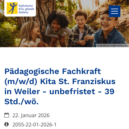
Zum Inhalt springen
© Jacob Lund auf istock.com
Pädagogische Fachkraft
(m/w/d) Kita St. Franziskus
in Weiler - unbefristet - 39
Std./wö.
Datum:
22. Januar 2026
Art bzw. Nummer:
2055-22-01-2026-1