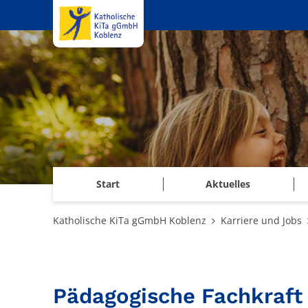
Zum Inhalt springen
Start
Aktuelles
Katholische KiTa gGmbH Koblenz
Karriere und Jobs
Pädagogische Fachkraft 