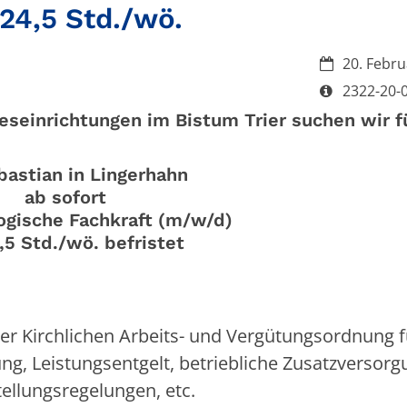
 24,5 Std./wö.
Datum:
20. Febru
Art bzw. Nu
2322-20-
geseinrichtungen im Bistum Trier suchen wir f
bastian in Lingerhahn
ab sofort
ogische Fachkraft (m/w/d)
,5 Std./wö. befristet
der Kirchlichen Arbeits- und Vergütungsordnung f
ung, Leistungsentgelt, betriebliche Zusatzversorg
tellungsregelungen, etc.