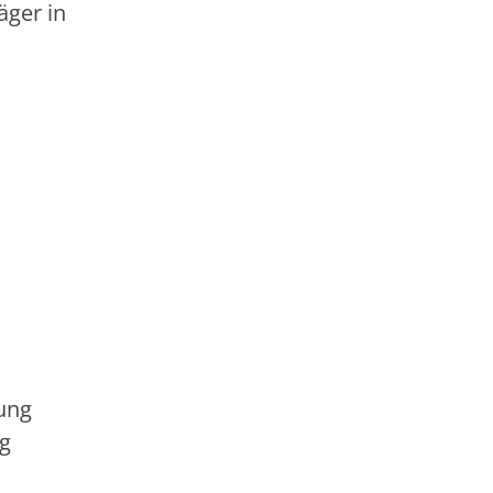
äger in
dung
ng