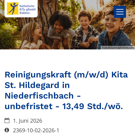
Zum Inhalt springen
© Jacob Lund auf istock.com
Reinigungskraft (m/w/d) Kita
St. Hildegard in
Niederfischbach -
unbefristet - 13,49 Std./wö.
Datum:
1. Juni 2026
Art bzw. Nummer:
2369-10-02-2026-1