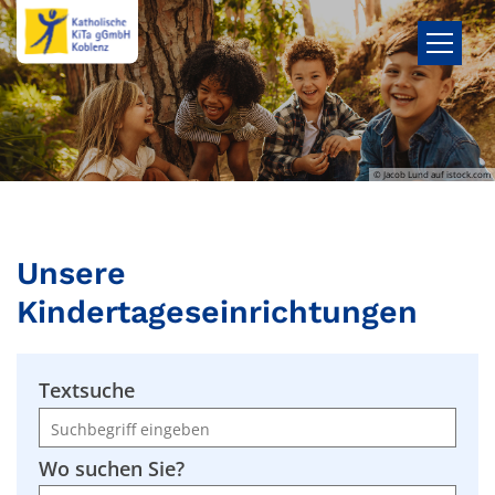
Zum Inhalt springen
© Jacob Lund auf istock.com
Unsere
Kindertageseinrichtungen
Textsuche
Wo suchen Sie?