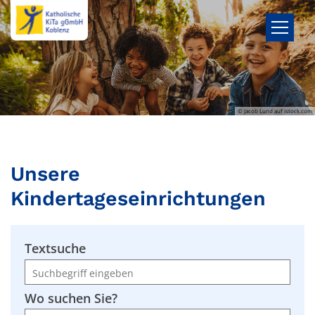
Zum Inhalt springen
© Jacob Lund auf istock.com
Unsere
Kindertageseinrichtungen
Textsuche
Wo suchen Sie?