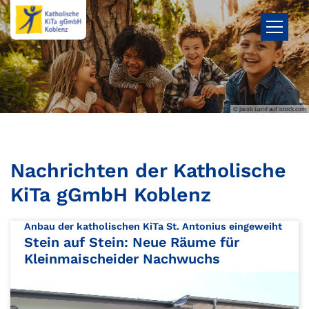
Zum Inhalt springen
© Jacob Lund auf istock.com
Nachrichten der Katholische
KiTa gGmbH Koblenz
:
Anbau der katholischen KiTa St. Antonius eingeweiht
Stein auf Stein: Neue Räume für
Kleinmaischeider Nachwuchs