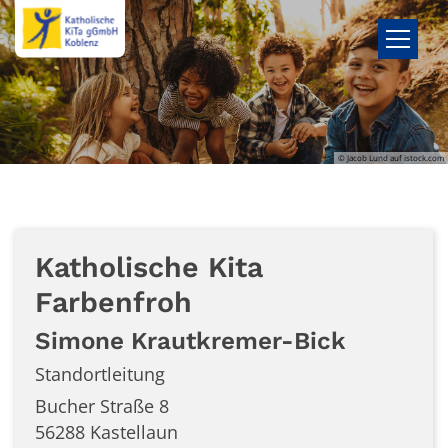
Zum Inhalt springen
© Jacob Lund auf istock.com
Katholische Kita
Farbenfroh
Simone
Krautkremer-Bick
Standortleitung
Bucher Straße 8
56288
Kastellaun