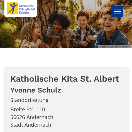
Zum Inhalt springen
© Jacob Lund auf istock.com
Katholische Kita St. Albert
Yvonne
Schulz
Standortleitung
Breite Str. 110
56626
Andernach
Stadt Andernach