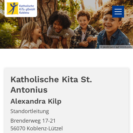
Zum Inhalt springen
© Jacob Lund auf istock.com
Katholische Kita St.
Antonius
Alexandra
Kilp
Standortleitung
Brenderweg 17-21
56070
Koblenz-Lützel