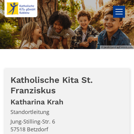
Zum Inhalt springen
© Jacob Lund auf istock.com
Katholische Kita St.
Franziskus
Katharina
Krah
Standortleitung
Jung-Stilling-Str. 6
57518
Betzdorf