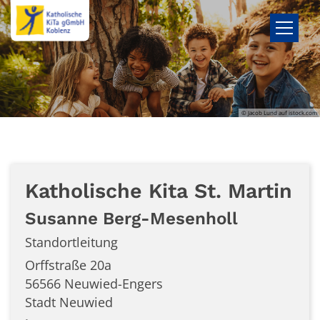
Zum Inhalt springen
© Jacob Lund auf istock.com
Katholische Kita St. Martin
Susanne
Berg-Mesenholl
Standortleitung
Orffstraße 20a
56566
Neuwied-Engers
Stadt Neuwied