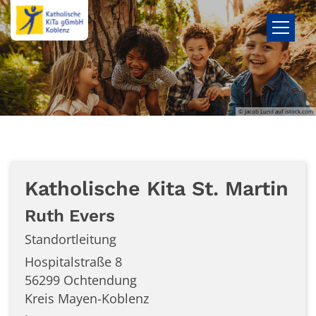
Zum Inhalt springen
© Jacob Lund auf istock.com
Katholische Kita St. Martin
Ruth
Evers
Standortleitung
Hospitalstraße 8
56299
Ochtendung
Kreis Mayen-Koblenz