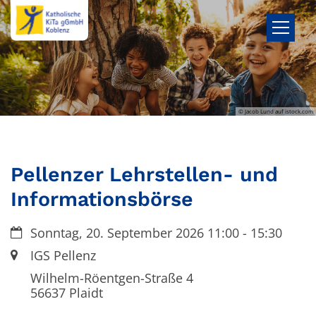
Zum Inhalt springen
© Jacob Lund auf istock.com
Pellenzer Lehrstellen- und
Informationsbörse
Datum:
Sonntag, 20. September 2026 11:00 - 15:30
Ort:
IGS Pellenz
Wilhelm-Röentgen-Straße 4
56637
Plaidt