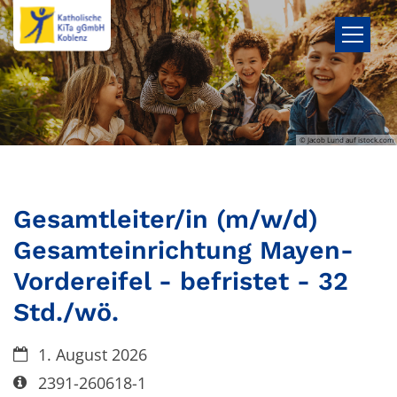
Zum Inhalt springen
© Jacob Lund auf istock.com
Gesamtleiter/in (m/w/d)
Gesamteinrichtung Mayen-
Vordereifel - befristet - 32
Std./wö.
Datum:
1. August 2026
Art bzw. Nummer:
2391-260618-1