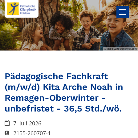
Zum Inhalt springen
© Jacob Lund auf istock.com
Pädagogische Fachkraft
(m/w/d) Kita Arche Noah in
Remagen-Oberwinter -
unbefristet - 36,5 Std./wö.
Datum:
7. Juli 2026
Art bzw. Nummer:
2155-260707-1