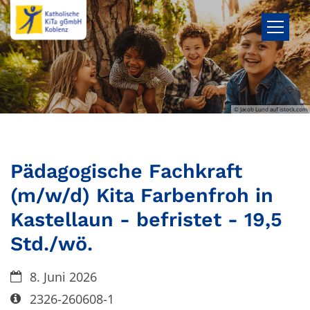
Zum Inhalt springen
© Jacob Lund auf istock.com
Pädagogische Fachkraft
(m/w/d) Kita Farbenfroh in
Kastellaun - befristet - 19,5
Std./wö.
Datum:
8. Juni 2026
Art bzw. Nummer:
2326-260608-1