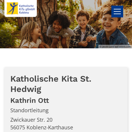
Zum Inhalt springen
© Jacob Lund auf istock.com
Katholische Kita St.
Hedwig
Kathrin
Ott
Standortleitung
Zwickauer Str. 20
56075
Koblenz-Karthause