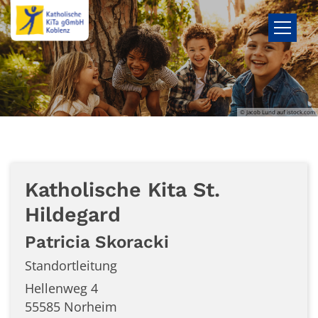
Zum Inhalt springen
© Jacob Lund auf istock.com
Katholische Kita St.
Hildegard
Patricia
Skoracki
Standortleitung
Hellenweg 4
55585
Norheim