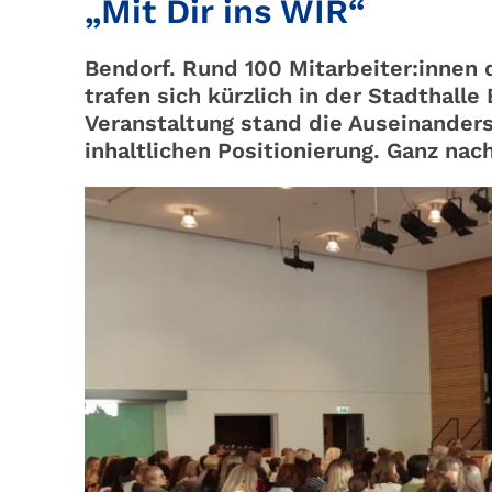
„Mit Dir ins WIR“
Bendorf. Rund 100 Mitarbeiter:innen 
trafen sich kürzlich in der Stadthall
Veranstaltung stand die Auseinander
inhaltlichen Positionierung. Ganz na