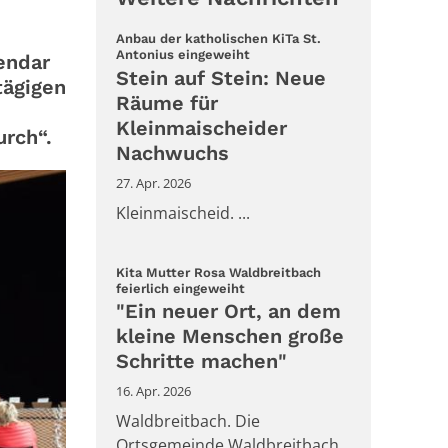
Anbau der katholischen KiTa St.
:
Antonius eingeweiht
endar
Stein auf Stein: Neue
tägigen
Räume für
Kleinmaischeider
urch“.
Nachwuchs
27. Apr. 2026
Kleinmaischeid. ...
Kita Mutter Rosa Waldbreitbach
:
feierlich eingeweiht
"Ein neuer Ort, an dem
kleine Menschen große
Schritte machen"
16. Apr. 2026
Waldbreitbach. Die
Ortsgemeinde Waldbreitbach