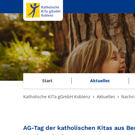
Zum Inhalt springen
Start
Aktuelles
Katholische KiTa gGmbH Koblenz
Aktuelles
Nachri
AG-Tag der katholischen Kitas aus Be